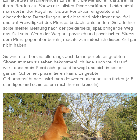
Es hat etwas faszinierendes zu sehen, wie Menschen ganz frei mi
ihren Pferden auf Shows die tollsten Dinge vorführen. Leider sieht
man dort in der Regel nur bis zur Perfektion eingeübte und
eingearbeitete Darstellungen und diese sind nicht immer so "frei"
und auf Freiwilligkeit des Pferdes bedacht entstanden. Gerade hier
sollte meiner Meinung nach der (beiderseits) spaßbringende Weg
das Ziel sein. Wenn der Weg auf physisch und psychischen Stress
dem Pferd gegenüber beruht, möchte zumindest ich dieses Ziel gar
nicht haben!
So wird man bei uns allerdings auch keine perfekt eingeübten
Shownummern zu sehen bekommen! Ich lege auch frei darauf
wert, dass mein Pferd sich gesund bewegt und sich in seiner
ganzen Schönheit präsentieren kann. Eingeübte
Gehorsamsübungen wird man deswegen nicht bei uns finden (z.B.
ständiges und schiefes um mich herum kreiseln)